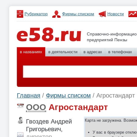
Рубрикатор
Фирмы списком
Новости
Справочно-информацио
предприятий Пензы
в названиях
в деятельности
в адресах
в телефонах
Главная
/
Фирмы списком
/ Агростандарт
ООО
Агростандарт
Гвоздев Андрей
Карта не загружена. Возмо
Григорьевич,
У вас в браузере отклю
директор