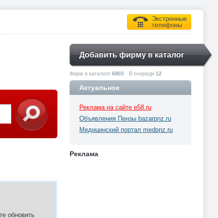
Экстренные
телефоны
Добавить фирму в каталог
Фирм в каталоге
6803
В очереди
12
Актуальное
Реклама на сайте e58.ru
Объявления Пензы bazarpnz.ru
Медицинский портал medpnz.ru
Реклама
те обновить