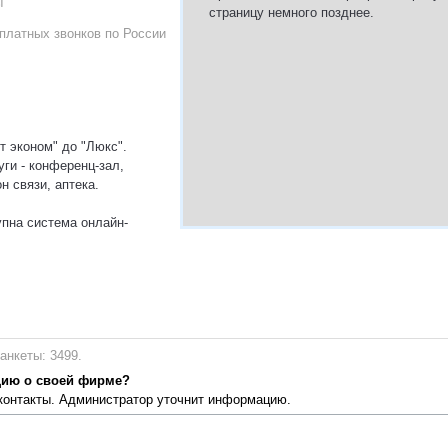
ы
страницу немного позднее.
платных звонков по России
т эконом" до "Люкс".
ги - конференц-зал,
н связи, аптека.
упна система онлайн-
анкеты: 3499.
цию о своей фирме?
 контакты. Администратор уточнит информацию.