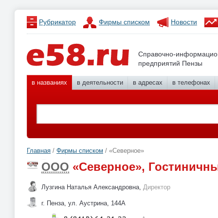
Рубрикатор
Фирмы списком
Новости
Справочно-информацио
предприятий Пензы
в названиях
в деятельности
в адресах
в телефонах
Главная
/
Фирмы списком
/ «Северное»
ООО
«Северное», Гостиничны
Лузгина Наталья Александровна,
Директор
г. Пенза, ул. Аустрина, 144А