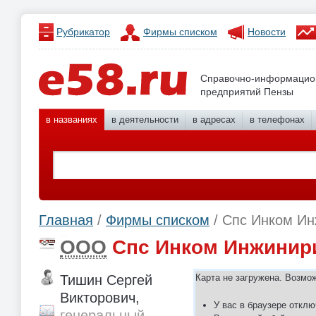
Рубрикатор
Фирмы списком
Новости
Справочно-информацио
предприятий Пензы
в названиях
в деятельности
в адресах
в телефонах
Главная
/
Фирмы списком
/ Спс Инком Ин
ООО
Спс Инком Инжинир
Тишин Сергей
Карта не загружена. Возмо
Викторович,
У вас в браузере отклю
генеральный