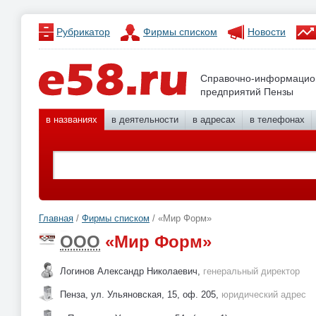
Рубрикатор
Фирмы списком
Новости
Справочно-информацио
предприятий Пензы
в названиях
в деятельности
в адресах
в телефонах
Главная
/
Фирмы списком
/ «Мир Форм»
ООО
«Мир Форм»
Логинов Александр Николаевич,
генеральный директор
Пенза, ул. Ульяновская, 15, оф. 205,
юридический адрес