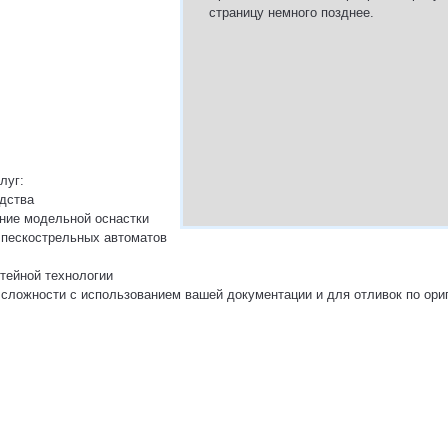
страницу немного позднее.
луг:
одства
ание модельной оснастки
я пескострельных автоматов
итейной технологии
 сложности с использованием вашей документации и для отливок по ори