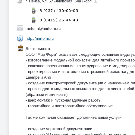
г. Пенза, ул. Ульяновская, 54а (корп. 1)
mirform@mirform.ru
http://mirform.ru
Деятельность:
ООО "Мир Форм" оказывает следующие основные виды ус
- изготовление модельной оснастки для литейного произв
- сквозное проектирование, конструирование и моделиров
- проектирование и изготовление стрежневой оснастки дл
Laempe и Ahb
- создание конструкторской документации с нанесением л
- производсвто модельных комплектов для отливок любой
(обратный инжиниринг)
- шефмонтаж и пусконаладочные работы
- гарантийное и постгарантийное обслуживание
Так же компания оказывает дополнительные услуги:
- создание чертежной документации
- создание 3D моделей для изделий любой сложности