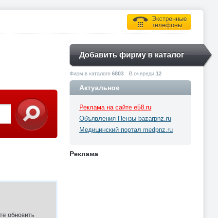
Экстренные
телефоны
Добавить фирму в каталог
Фирм в каталоге
6803
В очереди
12
Актуальное
Реклама на сайте e58.ru
Объявления Пензы bazarpnz.ru
Медицинский портал medpnz.ru
Реклама
те обновить