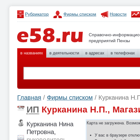
Рубрикатор
Фирмы списком
Новости
Справочно-информацио
предприятий Пензы
в названиях
в деятельности
в адресах
в телефонах
Главная
/
Фирмы списком
/ Курканина Н.П
ИП
Курканина Н.П., Мага
Курканина Нина
Карта не загружена. Возмо
Петровна,
У вас в браузере отклю
руководитель