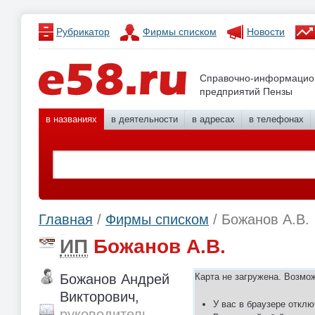
Рубрикатор
Фирмы списком
Новости
Справочно-информацио
предприятий Пензы
в названиях
в деятельности
в адресах
в телефонах
Главная
/
Фирмы списком
/ Божанов А.В.
ИП
Божанов А.В.
Божанов Андрей
Карта не загружена. Возмо
Викторович,
У вас в браузере отклю
руководитель