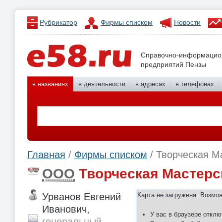
Рубрикатор
Фирмы списком
Новости
Справочно-информацио
предприятий Пензы
в названиях
в деятельности
в адресах
в телефонах
Главная
/
Фирмы списком
/ Творческая 
ООО
Творческая Мастер
Урванов Евгений
Карта не загружена. Возмо
Иванович,
У вас в браузере отклю
генеральный