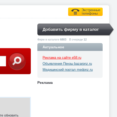
Экстренные
телефоны
Добавить фирму в каталог
Фирм в каталоге
6803
В очереди
12
Актуальное
Реклама на сайте e58.ru
Объявления Пензы bazarpnz.ru
Медицинский портал medpnz.ru
Реклама
те обновить