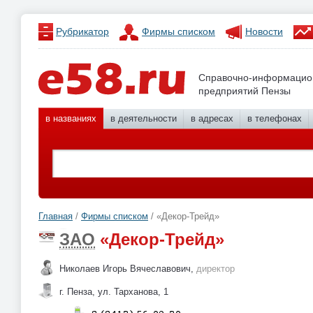
Рубрикатор
Фирмы списком
Новости
Справочно-информацио
предприятий Пензы
в названиях
в деятельности
в адресах
в телефонах
Главная
/
Фирмы списком
/ «Декор-Трейд»
ЗАО
«Декор-Трейд»
Николаев Игорь Вячеславович,
директор
г. Пенза, ул. Тарханова, 1