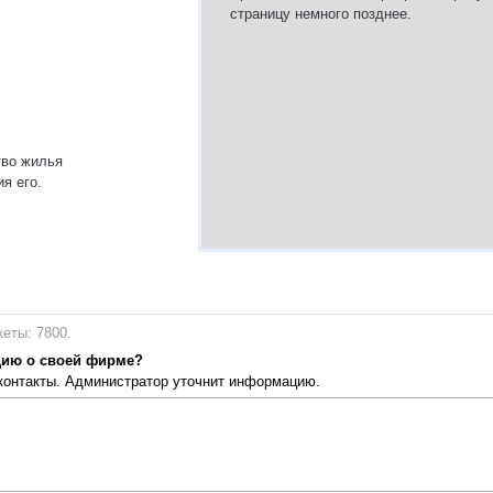
страницу немного позднее.
тво жилья
я его.
еты: 7800.
цию о своей фирме?
 контакты. Администратор уточнит информацию.