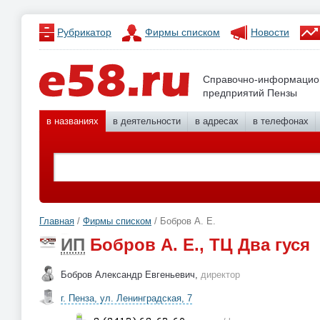
Рубрикатор
Фирмы списком
Новости
Справочно-информацио
предприятий Пензы
в названиях
в деятельности
в адресах
в телефонах
Главная
/
Фирмы списком
/ Бобров А. Е.
ИП
Бобров А. Е., ТЦ Два гуся
Бобров Александр Евгеньевич,
директор
г. Пенза, ул. Ленинградская, 7