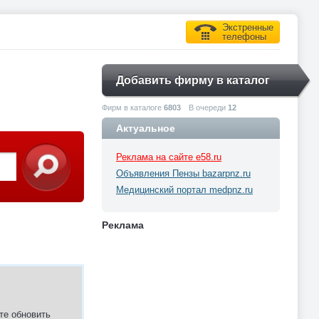
Экстренные
телефоны
Добавить фирму в каталог
Фирм в каталоге
6803
В очереди
12
Актуальное
Реклама на сайте e58.ru
Объявления Пензы bazarpnz.ru
Медицинский портал medpnz.ru
Реклама
те обновить