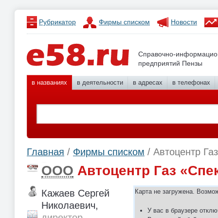
Рубрикатор
Фирмы списком
Новости
Справочно-информацио
предприятий Пензы
в названиях
в деятельности
в адресах
в телефонах
Главная
/
Фирмы списком
/ Автоцентр Га
ООО
Автоцентр Газ «Спе
Кажаев Сергей
Карта не загружена. Возмо
Николаевич,
У вас в браузере отклю
директор