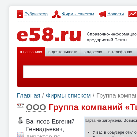
Рубрикатор
Фирмы списком
Новости
Справочно-информацио
предприятий Пензы
в названиях
в деятельности
в адресах
в телефонах
Главная
/
Фирмы списком
/ Группа компа
ООО
Группа компаний «Т
Ванясов Евгений
Карта не загружена. Возмо
Геннадьевич,
У вас в браузере отклю
директор по