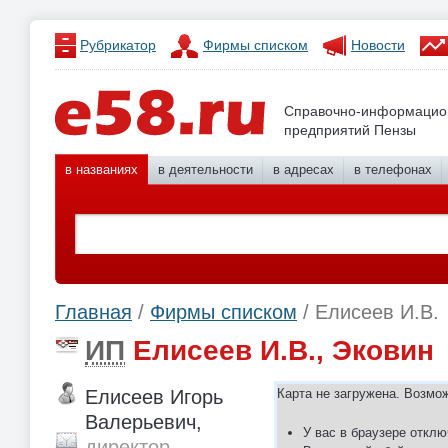
Рубрикатор
Фирмы списком
Новости
Справочно-информацио
предприятий Пензы
в названиях
в деятельности
в адресах
в телефонах
Главная
/
Фирмы списком
/ Елисеев И.В.
ИП
Елисеев И.В., Эковин
Елисеев Игорь
Карта не загружена. Возмо
Валерьевич,
У вас в браузере отклю
директор