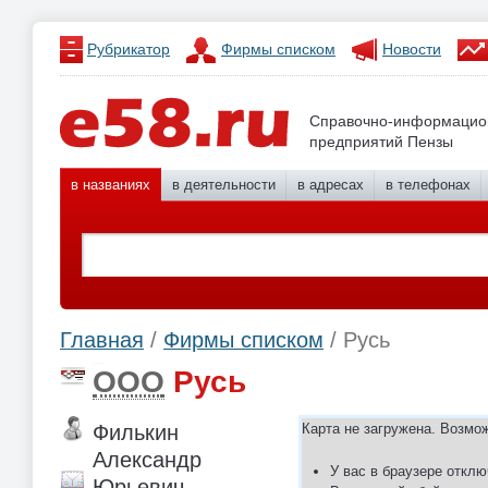
Рубрикатор
Фирмы списком
Новости
Справочно-информацио
предприятий Пензы
в названиях
в деятельности
в адресах
в телефонах
Главная
/
Фирмы списком
/ Русь
ООО
Русь
Филькин
Карта не загружена. Возмо
Александр
У вас в браузере отклю
Юрьевич,