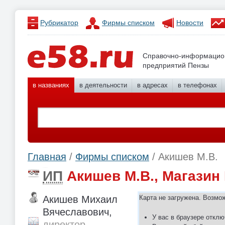
Рубрикатор
Фирмы списком
Новости
Справочно-информацио
предприятий Пензы
в названиях
в деятельности
в адресах
в телефонах
Главная
/
Фирмы списком
/ Акишев М.В.
ИП
Акишев М.В., Магазин 
Акишев Михаил
Карта не загружена. Возмо
Вячеславович,
У вас в браузере отклю
директор