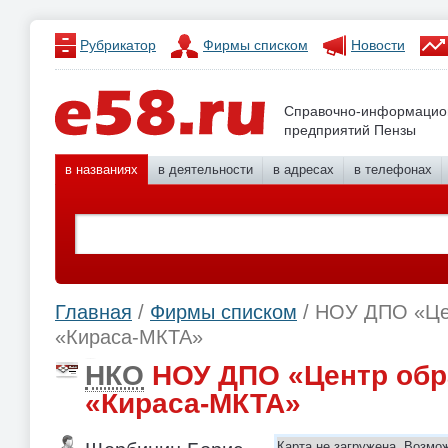
Рубрикатор
Фирмы списком
Новости
Справочно-информацио
предприятий Пензы
в названиях
в деятельности
в адресах
в телефонах
Главная
/
Фирмы списком
/ НОУ ДПО «Це
«Кираса-МКТА»
НКО
НОУ ДПО «Центр обр
«Кираса-МКТА»
Карта не загружена. Возмо