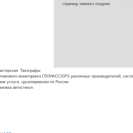
страницу немного позднее.
астерская. Тахографы:
утникового мониторинга ГЛОНАСС/GPS различных производителей, систе
ие услуги, грузоперевозки по России.
ановка автостекол.