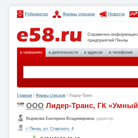
Рубрикатор
Фирмы списком
Новости
Справочно-информацио
предприятий Пензы
в названиях
в деятельности
в адресах
в телефонах
Главная
/
Фирмы списком
/ Лидер-Транс
ООО
Лидер-Транс, ГК «Умный
Вырикова Екатерина Владимировна,
директор
г. Пенза, ул. Ставского, 4