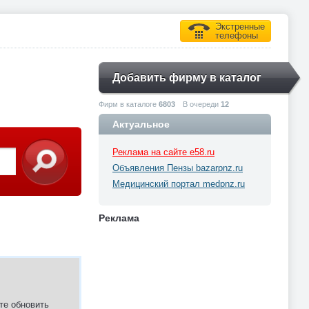
Экстренные
телефоны
Добавить фирму в каталог
Фирм в каталоге
6803
В очереди
12
Актуальное
Реклама на сайте e58.ru
Объявления Пензы bazarpnz.ru
Медицинский портал medpnz.ru
Реклама
те обновить