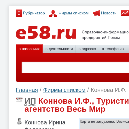
Рубрикатор
Фирмы списком
Новости
Справочно-информацио
предприятий Пензы
в названиях
в деятельности
в адресах
в телефонах
Главная
/
Фирмы списком
/ Коннова И.Ф.
ИП
Коннова И.Ф., Турист
агентство Весь Мир
Коннова Ирина
Карта не загружена. Возмо